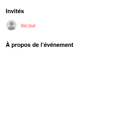
Invités
Voir tout
À propos de l'événement
La cabane à sucre sera à l'Eastman CLUB 
les dimanches 2-9 et 16 avril!
Buffet cabane à sucre, café pimpé, 
mimosa, chocolat chaud belge, tire sur 
neige, accès au terrain de 13 acres, feu de 
camp, salle de jeu complète -billard, mini 
soccer, ping pong, mini basket, arcades, 
dards, mini putt, etc.! 
Idéal pour les familles et groupes d'amis!